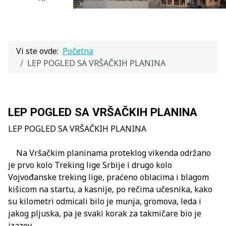
Vi ste ovde:
Početna
LEP POGLED SA VRŠAČKIH PLANINA
LEP POGLED SA VRŠAČKIH PLANINA
LEP POGLED SA VRŠAČKIH PLANINA
Na Vršačkim planinama proteklog vikenda održano
je prvo kolo Treking lige Srbije i drugo kolo
Vojvođanske treking lige, praćeno oblacima i blagom
kišicom na startu, a kasnije, po rečima učesnika, kako
su kilometri odmicali bilo je munja, gromova, leda i
jakog pljuska, pa je svaki korak za takmičare bio je
izazov..