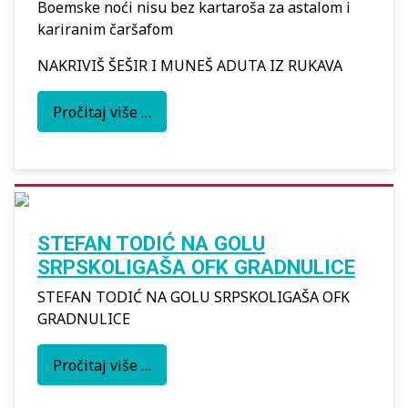
Boemske noći nisu bez kartaroša za astalom i
kariranim čaršafom
NAKRIVIŠ ŠEŠIR I MUNEŠ ADUTA IZ RUKAVA
Pročitaj više …
STEFAN TODIĆ NA GOLU
SRPSKOLIGAŠA OFK GRADNULICE
STEFAN TODIĆ NA GOLU SRPSKOLIGAŠA OFK
GRADNULICE
Pročitaj više …