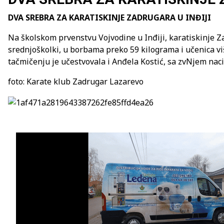
DVA SREBRA ZA KARATISKINJE ZADRUGARA U INĐIJI
Na školskom prvenstvu Vojvodine u Inđiji, karatiskinje Za
srednjoškolki, u borbama preko 59 kilograma i učenica viš
tačmičenju je učestvovala i Anđela Kostić, sa zvNjem nac
foto: Karate klub Zadrugar Lazarevo