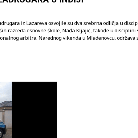
drugara iz Lazareva osvojile su dva srebrna odličja u disci
ih razreda osnovne škole, Nađa Kljajić, takođe u disciplini
ionalnog arbitra. Narednog vikenda u Mladenovcu, održava s