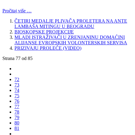
Pročitaj više …
ČETIRI MEDALJE PLIVAČA PROLETERA NA ANTE
LAMBAŠA MITINGU U BEOGRADU
BIOSKOPSKE PROJEKCIJE
MLADI ISTRAŽIVAČI U ZRENJANINU DOMAĆINI
ALIJANSE EVROPSKIH VOLONTERSKIH SERVISA
PRIZIVAJU PROLEĆE (VIDEO)
Strana 77 od 85
72
73
74
75
76
77
78
79
80
81