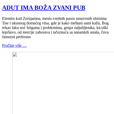
ADUT IMA BOŽA ZVANI PUB
Elemiru kod Zrenjanina, mestu vrednih paora umuvenih obrisima
Tise i ukusnog domaćeg vina, gde je kako meštani sami kažu, Bog
rekao laku noć brigama i problemima, grupa zaljubljenika, kicoški
lepršavo, od inercije zaborava i isčeznuća sa nanatskih astala, čuva
famozni preferans
Pročitaj više …