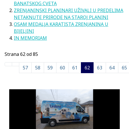
BANATSKOG CVETA
ZRENJANINSKI PLANINARI UŽIVALI U PREDELIMA
NETAKNUTE PRIRODE NA STAROJ PLANINI
OSAM MEDALJA KARATISTA ZRENJANINA U
BIJELJINI
IN MEMORIAM
Strana 62 od 85
57
58
59
60
61
62
63
64
65