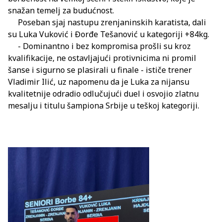
snažan temelj za budućnost.
Poseban sjaj nastupu zrenjaninskih karatista, dali
su Luka Vuković i Đorđe Tešanović u kategoriji +84kg.
- Dominantno i bez kompromisa prošli su kroz
kvalifikacije, ne ostavljajući protivnicima ni promil
šanse i sigurno se plasirali u finale - ističe trener
Vladimir Ilić, uz napomenu da je Luka za nijansu
kvalitetnije odradio odlučujući duel i osvojio zlatnu
mesalju i titulu šampiona Srbije u teškoj kategoriji.