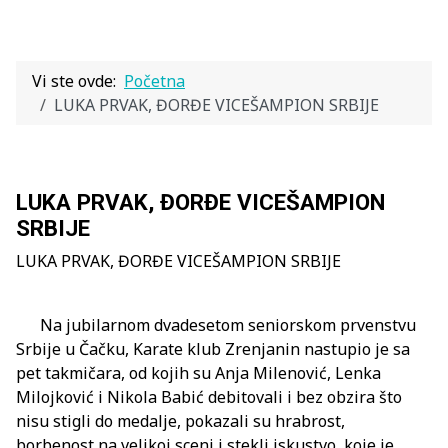
Vi ste ovde:
Početna
LUKA PRVAK, ĐORĐE VICEŠAMPION SRBIJE
LUKA PRVAK, ĐORĐE VICEŠAMPION
SRBIJE
LUKA PRVAK, ĐORĐE VICEŠAMPION SRBIJE
Na jubilarnom dvadesetom seniorskom prvenstvu
Srbije u Čačku, Karate klub Zrenjanin nastupio je sa
pet takmičara, od kojih su Anja Milenović, Lenka
Milojković i Nikola Babić debitovali i bez obzira što
nisu stigli do medalje, pokazali su hrabrost,
borbenost na velikoj sceni i stekli iskustvo, koje je