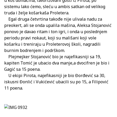
u koš domaćina, favorizovani gosti iz Pirota, po
sistemu lako ćemo, sleću u ambis satkan od velikog
truda i želje košarkaša Proletera.
Egal druga četvrtina takođe nije ulivala nadu za
preokert, ali se onda upalila mašina, Aleksa Stojanović
ponovo je davao ritam i ton igri, i onda u poslednjem
periodu pravi nokaut, koji su mališani koji vole
košarku i treniraju u Proleterovoj školi, nagradili
burnim bodrenjem i podrškom.
Plejmejker Stojanović bio je najefikasniji sa 19,
kapiten Tomić je ubacio dva manje,a dvocifren je bio i
Gagić sa 15 poena.
U ekipi Pirota, najefikasniji je bio Đorđević sa 30,
iskusni Đonlić i Vukićević ubacili su po 15, a Filipović
11 poena.